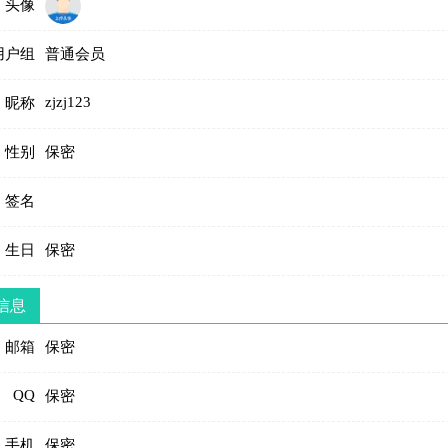
头像
用户组
普通会员
zjzj123
昵称
性别
保密
签名
生日
保密
信息
邮箱
保密
QQ
保密
手机
保密